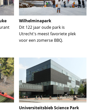
uke
Wilhelminapark
urant
Dit 122 jaar oude park is
Utrecht's meest favoriete plek
voor een zomerse BBQ.
Universiteitsbieb Science Park