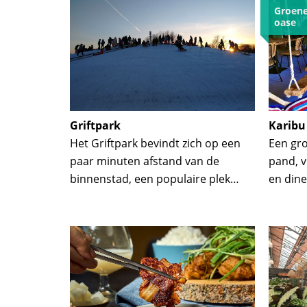
Groene
oase
Griftpark
Karibu
Het Griftpark bevindt zich op een
Een gro
paar minuten afstand van de
pand, v
binnenstad, een populaire plek
en dine
om met vrienden af te spreken