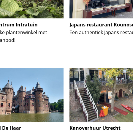
ntrum Intratuin
Japans restaurant Kounos
ke plantenwinkel met
Een authentiek Japans resta
aanbod!
l De Haar
Kanoverhuur Utrecht