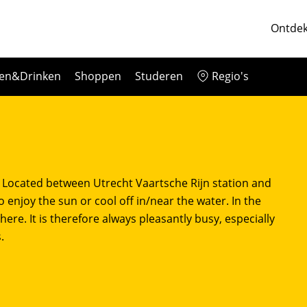
Ontdek
ten&Drinken
Shoppen
Studeren
Regio's
 Located between Utrecht Vaartsche Rijn station and
o enjoy the sun or cool off in/near the water. In the
re. It is therefore always pleasantly busy, especially
.