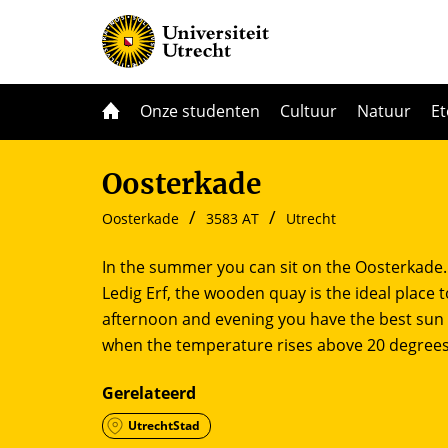
Onze studenten
Cultuur
Natuur
E
Oosterkade
Oosterkade
3583 AT
Utrecht
In the summer you can sit on the Oosterkade.
Ledig Erf, the wooden quay is the ideal place t
afternoon and evening you have the best sun he
when the temperature rises above 20 degrees
Gerelateerd
UtrechtStad